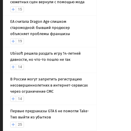
сюжетных сцен вернули с помощью мода
15
EA считала Dragon Age слишком
старомодной: бывший продюсер
объясняет проблемы франшизы
19
Ubisoft решила раздать игру 14-летней
давности, но что-то пошло не так
14
В России могут запретить регистрацию
несовершеннолетних в интернет-сервисах
через ограничение СМС
14
Первые предзаказы GTA 6 не помогли Take-
Two выйти из убытков
25