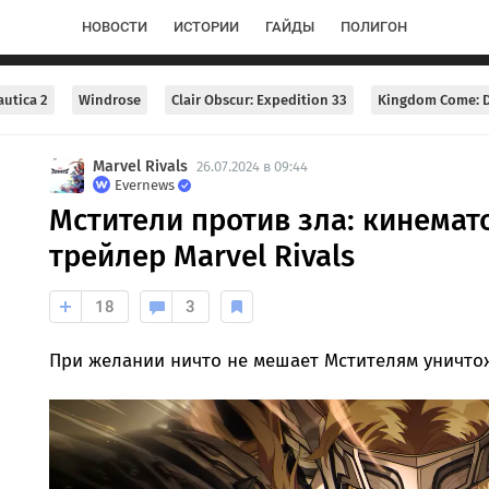
НОВОСТИ
ИСТОРИИ
ГАЙДЫ
ПОЛИГОН
utica 2
Windrose
Clair Obscur: Expedition 33
Kingdom Come: D
Marvel Rivals
26.07.2024 в 09:44
Evernews
Мстители против зла: кинема
трейлер Marvel Rivals
18
3
При желании ничто не мешает Мстителям уничтожа