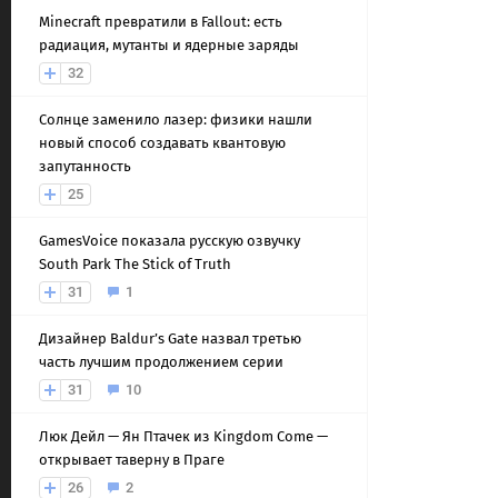
Minecraft превратили в Fallout: есть
радиация, мутанты и ядерные заряды
32
Солнце заменило лазер: физики нашли
новый способ создавать квантовую
запутанность
25
GamesVoice показала русскую озвучку
South Park The Stick of Truth
31
1
Дизайнер Baldur’s Gate назвал третью
часть лучшим продолжением серии
31
10
Люк Дейл — Ян Птачек из Kingdom Come —
открывает таверну в Праге
26
2