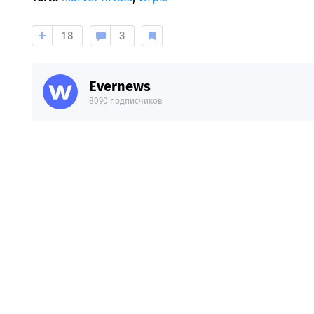
18
3
Evernews
8090 подписчиков