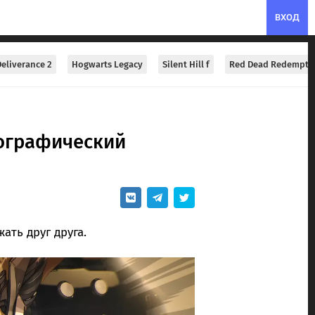
ВХОД
eliverance 2
Hogwarts Legacy
Silent Hill f
Red Dead Redempti
тографический
ть друг друга.