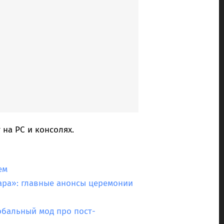
 на PC и консолях.
ем
льмара»: главные анонсы церемонии
лобальный мод про пост-