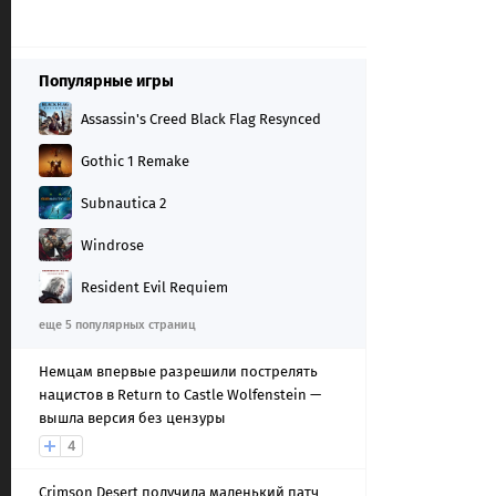
Популярные игры
Assassin's Creed Black Flag Resynced
Gothic 1 Remake
Subnautica 2
Windrose
Resident Evil Requiem
еще 5 популярных страниц
Немцам впервые разрешили пострелять
нацистов в Return to Castle Wolfenstein —
вышла версия без цензуры
4
Crimson Desert получила маленький патч