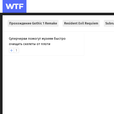
Прохождение Gothic 1 Remake
Resident Evil Requiem
Subna
Суперчерви помогут музеям быстро
очищать скелеты от плоти
1