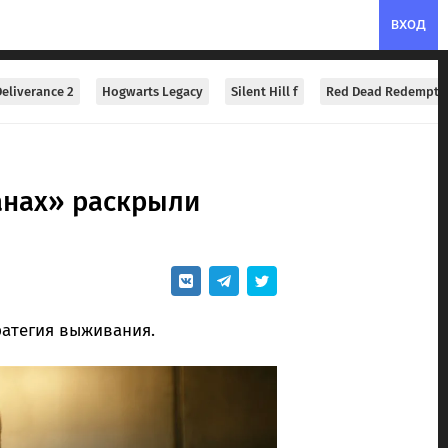
ВХОД
eliverance 2
Hogwarts Legacy
Silent Hill f
Red Dead Redempti
анах» раскрыли
ратегия выживания.