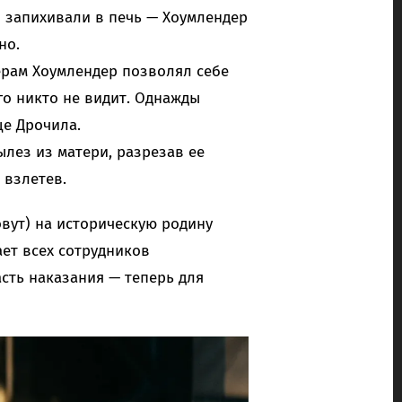
я запихивали в печь — Хоумлендер
но.
ерам Хоумлендер позволял себе
го никто не видит. Однажды
ще Дрочила.
ылез из матери, разрезав ее
 взлетев.
овут) на историческую родину
ает всех сотрудников
сть наказания — теперь для