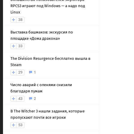
RPCS3 играют под Windows — а надо под
Linux
38
Выставка башмаков: экскурсия по
площадке «Дома дракона»
33
The Division Resurgence бесплатно вышла в
Steam
29
1
Число аварий с оленями снизили
благодаря пумам
43
2
В The Witcher 3 нашли задания, которые
пропускают почти все игроки
53