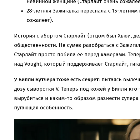
невинной женщине (Старлайт очень сожалее
28-летняя Зажигалка переспала с 15-летним 
сожалеет).
История с абортом Старлайт (отцом был Хьюи, де
общественности. Не сумев разобраться с Зажига
Старлайт просто побила ее перед камерами. Теп
над Vought, который поддерживает Старлайт, гиг
У Билли Бутчера тоже есть секрет
: пытаясь вылеч
дозу сыворотки V. Теперь под кожей у Билли кто-
вырубиться и каким-то образом разнести супера 
пугающая особенность.