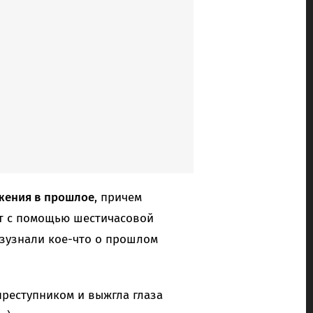
ужения в прошлое
, причем
т с помощью шестичасовой
азузнали кое-что о прошлом
преступником и выжгла глаза