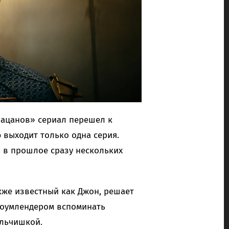
Пацанов» сериал перешел к
 выходит только одна серия.
я в прошлое сразу нескольких
кже известный как Джон, решает
с Хоумлендером вспоминать
альчишкой.