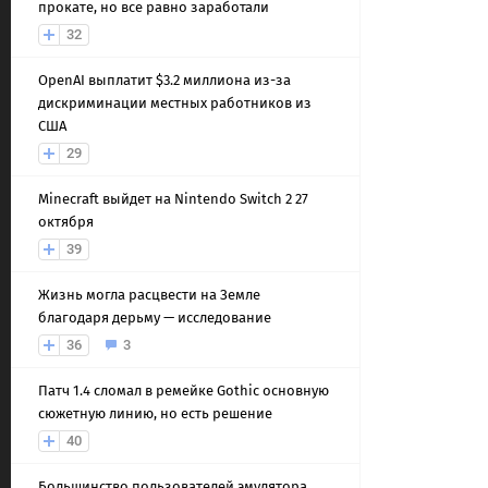
прокате, но все равно заработали
32
OpenAI выплатит $3.2 миллиона из-за
дискриминации местных работников из
США
29
Minecraft выйдет на Nintendo Switch 2 27
октября
39
Жизнь могла расцвести на Земле
благодаря дерьму — исследование
36
3
Патч 1.4 сломал в ремейке Gothic основную
сюжетную линию, но есть решение
40
Большинство пользователей эмулятора