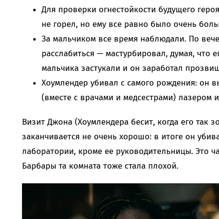
Для проверки огнестойкости будущего геро
не горел, но ему все равно было очень боль
За мальчиком все время наблюдали. По веч
расслабиться — мастурбировал, думая, что е
мальчика застукали и он заработал прозви
Хоумлендер убивал с самого рождения: он в
(вместе с врачами и медсестрами) лазером и
Визит Джона (Хоумлендера бесит, когда его так з
заканчивается не очень хорошо: в итоге он убив
лаборатории, кроме ее руководительницы. Это ча
Барбары та комната тоже стала плохой.