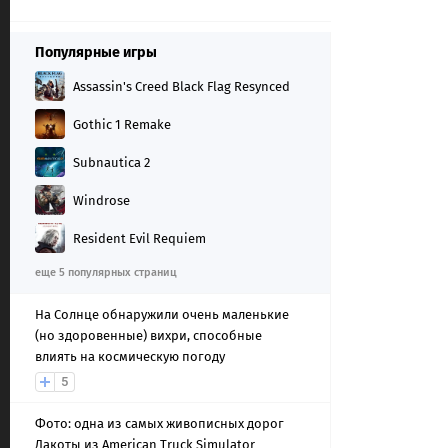
Популярные игры
Assassin's Creed Black Flag Resynced
Gothic 1 Remake
Subnautica 2
Windrose
Resident Evil Requiem
еще 5 популярных страниц
На Солнце обнаружили очень маленькие
(но здоровенные) вихри, способные
влиять на космическую погоду
5
Фото: одна из самых живописных дорог
Дакоты из American Truck Simulator