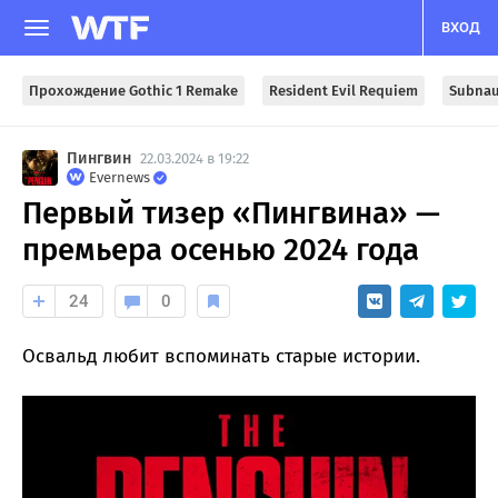
ВХОД
Прохождение Gothic 1 Remake
Resident Evil Requiem
Subnau
Пингвин
22.03.2024 в 19:22
Evernews
Первый тизер «Пингвина» —
премьера осенью 2024 года
24
0
Освальд любит вспоминать старые истории.