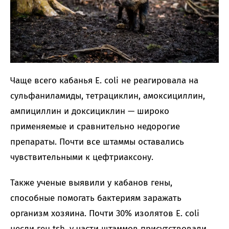
Чаще всего кабанья E. coli не реагировала на
сульфаниламиды, тетрациклин, амоксициллин,
ампициллин и доксициклин — широко
применяемые и сравнительно недорогие
препараты. Почти все штаммы оставались
чувствительными к цефтриаксону.
Также ученые выявили у кабанов гены,
способные помогать бактериям заражать
организм хозяина. Почти 30% изолятов E. coli
несли ген tsh, у части штаммов присутствовали