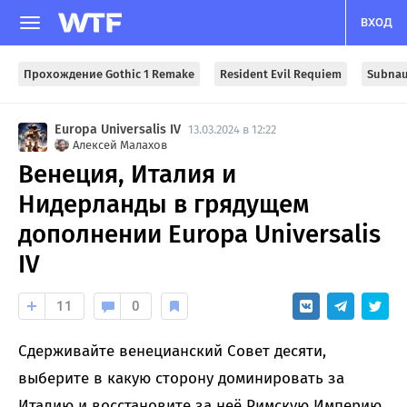
ВХОД
Прохождение Gothic 1 Remake
Resident Evil Requiem
Subnau
Europa Universalis IV
13.03.2024 в 12:22
Алексей Малахов
Венеция, Италия и
Нидерланды в грядущем
дополнении Europa Universalis
IV
11
0
Сдерживайте венецианский Совет десяти,
выберите в какую сторону доминировать за
Италию и восстановите за неё Римскую Империю,