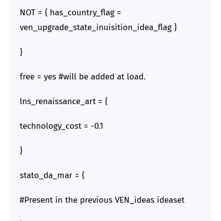
NOT = { has_country_flag =
ven_upgrade_state_inuisition_idea_flag }
}
free = yes #will be added at load.
lns_renaissance_art = {
technology_cost = -0.1
}
stato_da_mar = {
#Present in the previous VEN_ideas ideaset