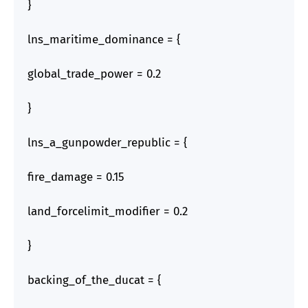
}
lns_maritime_dominance = {
global_trade_power = 0.2
}
lns_a_gunpowder_republic = {
fire_damage = 0.15
land_forcelimit_modifier = 0.2
}
backing_of_the_ducat = {