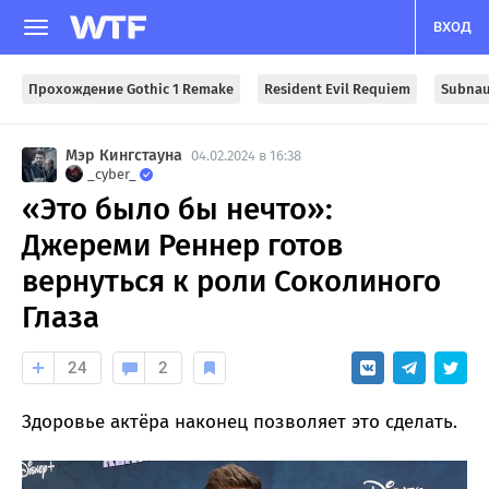
ВХОД
Прохождение Gothic 1 Remake
Resident Evil Requiem
Subnau
Мэр Кингстауна
04.02.2024 в 16:38
_cyber_
«Это было бы нечто»:
Джереми Реннер готов
вернуться к роли Соколиного
Глаза
24
2
Здоровье актёра наконец позволяет это сделать.