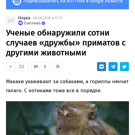
Подписывайтесь на WTFTime в Google.Новости
Наука
09.08.2026 в 11:12
Evernews
Ученые обнаружили сотни
случаев «дружбы» приматов с
другими животными
23
0
Макаки ухаживают за собаками, а гориллы нянчат
галаго. С котиками тоже все в порядке.