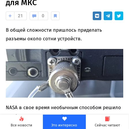
для МКС
21
0
В общей сложности пришлось приделать
разъемы около сотни устройств.
NASA в свое время необычным способом решило
проблему зарядки ноутбуков разных
производителей на Международной космической
Все новости
Это интересно
Сейчас читают