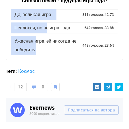
Crimson Desert - будущая игра года?
Да, великая игра
811 голосов, 42.7%
Неплохая, но не игра года
642 голоса, 33.8%
Ужасная игра, ей никогда не
448 голосов, 23.6%
победить
Теги:
Космос
12
0
Evernews
Подписаться на автора
8090 подписчиков