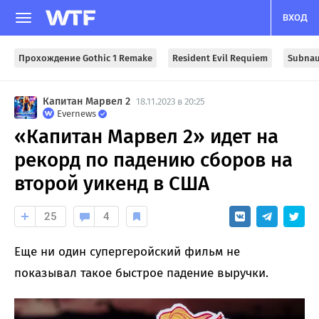
ВХОД
Прохождение Gothic 1 Remake
Resident Evil Requiem
Subnau
Капитан Марвел 2
18.11.2023 в 20:25
Evernews
«Капитан Марвел 2» идет на
рекорд по падению сборов на
второй уикенд в США
25
4
Еще ни один супергеройский фильм не
показывал такое быстрое падение выручки.