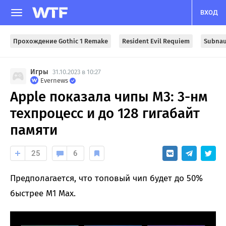
ВХОД
Прохождение Gothic 1 Remake
Resident Evil Requiem
Subnau
Игры
31.10.2023 в 10:27
Evernews
Apple показала чипы M3: 3-нм
техпроцесс и до 128 гигабайт
памяти
25
6
Предполагается, что топовый чип будет до 50%
быстрее M1 Max.