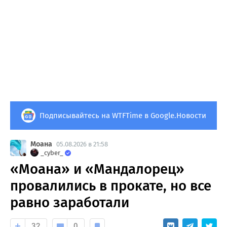
Подписывайтесь на WTFTime в Google.Новости
Моана
05.08.2026 в 21:58
_cyber_
«Моана» и «Мандалорец»
провалились в прокате, но все
равно заработали
32
0