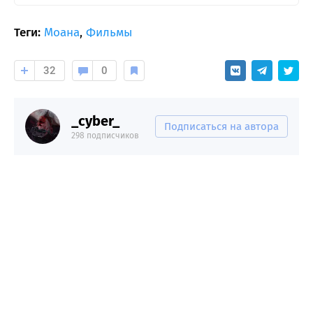
Теги:
Моана
,
Фильмы
32
0
_cyber_
Подписаться на автора
298 подписчиков