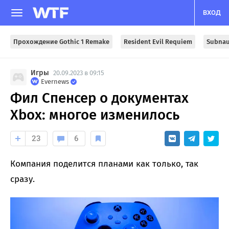
ВХОД
Прохождение Gothic 1 Remake
Resident Evil Requiem
Subnau
Игры
20.09.2023 в 09:15
Evernews
Фил Спенсер о документах
Xbox: многое изменилось
23
6
Компания поделится планами как только, так
сразу.