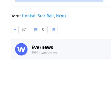
Теги:
Honkai: Star Rail
,
Игры
57
0
Evernews
8090 подписчиков