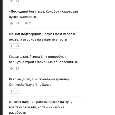
33
«Последний богатырь. Колобок» стартовал
лучше «Холопа 3»
31
2
Ubisoft подтвердила новую Ghost Recon и
позвала игроков на закрытые тесты
21
Спасательный зонд Link попробуют
вернуть в строй с помощью обновления ПО
39
Разрыв уз судьбы: сюжетный трейлер
Onimusha Way of the Sword
38
Момент падения ракеты SpaceX на Луну
все-таки засняли, но там ничего не
разобрать