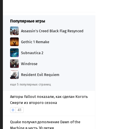
Популярные игры
Assassin's Creed Black Flag Resynced
Gothic 1 Remake
Subnautica 2
Windrose
Resident Evil Requiem
еще 5 популярных страниц
Авторы Fallout показали, как сделан Коготь
Смерти из второго сезона
41
Quake получил дополнение Dawn of the
Machine в честь 30-летия