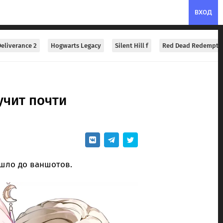
ВХОД
eliverance 2
Hogwarts Legacy
Silent Hill f
Red Dead Redempti
учит почти
ошло до ваншотов.