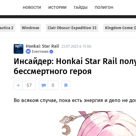
НОВОСТИ
ИСТОРИИ
ГАЙДЫ
ПОЛИГОН
utica 2
Windrose
Clair Obscur: Expedition 33
Kingdom Come: D
Honkai: Star Rail
23.07.2023 в 15:06
Evernews
Инсайдер: Honkai Star Rail пол
бессмертного героя
57
0
Во всяком случае, пока есть энергия и дело не д