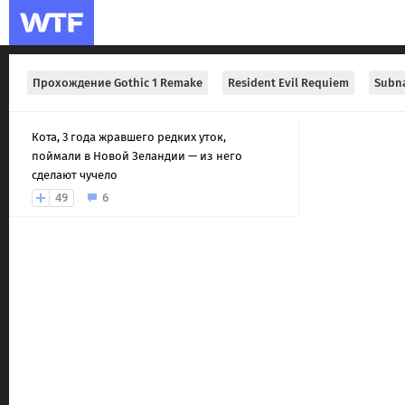
Прохождение Gothic 1 Remake
Resident Evil Requiem
Subna
Кота, 3 года жравшего редких уток,
поймали в Новой Зеландии — из него
сделают чучело
49
6