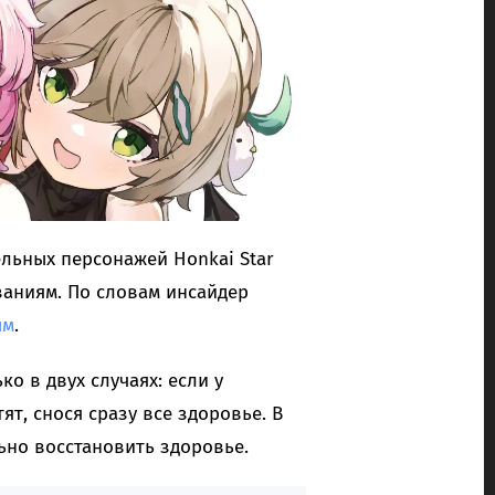
ельных персонажей Honkai Star
заниям. По словам инсайдер
ым
.
о в двух случаях: если у
т, снося сразу все здоровье. В
ьно восстановить здоровье.