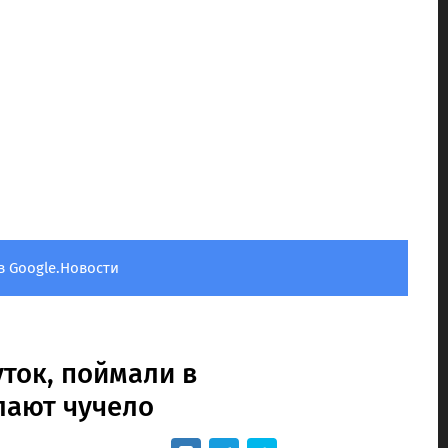
в Google.Новости
уток, поймали в
лают чучело