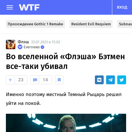
ВХОД
Прохождение Gothic 1 Remake
Resident Evil Requiem
Subnau
Флэш
23.07.2023 в 15:02
Evernews
Во вселенной «Флэша» Бэтмен
все-таки убивал
23
14
Именно поэтому местный Темный Рыцарь решил
уйти на покой.