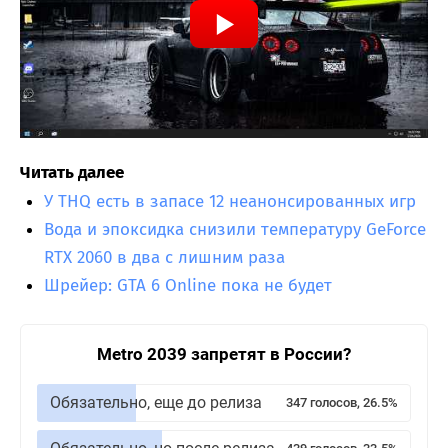
Читать далее
У THQ есть в запасе 12 неанонсированных игр
Вода и эпоксидка снизили температуру GeForce
RTX 2060 в два с лишним раза
Шрейер: GTA 6 Online пока не будет
Metro 2039 запретят в России?
Обязательно, еще до релиза
347 голосов, 26.5%