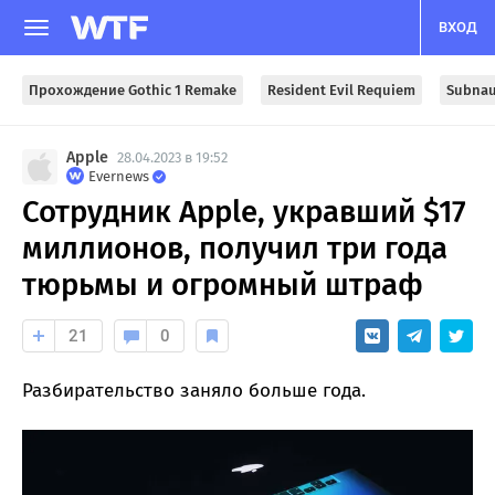
ВХОД
Прохождение Gothic 1 Remake
Resident Evil Requiem
Subnau
Apple
28.04.2023 в 19:52
Evernews
Сотрудник Apple, укравший $17
миллионов, получил три года
тюрьмы и огромный штраф
21
0
Разбирательство заняло больше года.