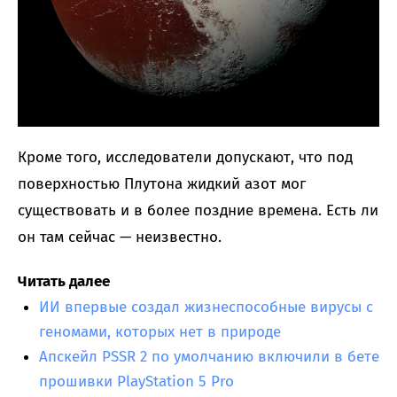
Кроме того, исследователи допускают, что под
поверхностью Плутона жидкий азот мог
существовать и в более поздние времена. Есть ли
он там сейчас — неизвестно.
Читать далее
ИИ впервые создал жизнеспособные вирусы с
геномами, которых нет в природе
Апскейл PSSR 2 по умолчанию включили в бете
прошивки PlayStation 5 Pro