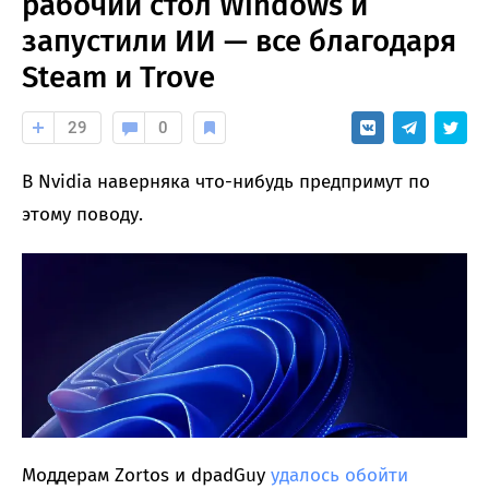
рабочий стол Windows и
запустили ИИ — все благодаря
Steam и Trove
29
0
В Nvidia наверняка что-нибудь предпримут по
этому поводу.
Моддерам Zortos и dpadGuy
удалось обойти