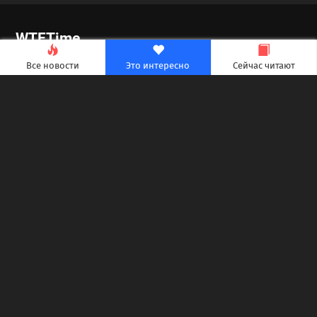
Все началось с трейлера, в котором персонаж
Александра Скарсгарда, буквально сплетенный из
ротанга человек, участвует в серии откровенных
Все новости
Это интересно
Сейчас читают
сцен. Пока интернет обсуждал необычное амплуа
актера, IKEA выпустила ротанговую скамейку
ручной работы за $199, обещая место для
хранения и тот же материал, из которого
делаются «идеальные мужья».