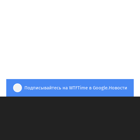
Подписывайтесь на WTFTime в Google.Новости
Фильмы
08.08.2026 в 20:59
_cyber_
Идеальный муж из ротанга:
IKEA выпустила мебель по