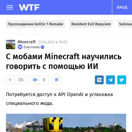
ВХОД
Прохождение Gothic 1 Remake
Resident Evil Requiem
Subnau
Minecraft
23.04.2023 в 16:03
Evernews
С мобами Minecraft научились
говорить с помощью ИИ
35
0
Потребуется доступ к API OpenAI и установка
специального мода.