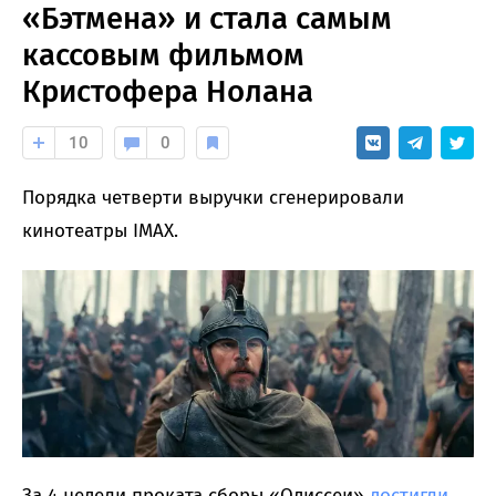
«Бэтмена» и стала самым
кассовым фильмом
Кристофера Нолана
10
0
Порядка четверти выручки сгенерировали
кинотеатры IMAX.
За 4 недели проката сборы «Одиссеи»
достигли