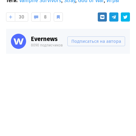
Теги:
Vampire Survivors
,
Stray
,
God of War
,
Игры
30
8
Evernews
Подписаться на автора
8090 подписчиков