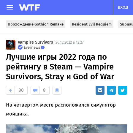
ВХОД
Прохождение Gothic 1 Remake
Resident Evil Requiem
Subnau
Vampire Survivors
26.12.2022 в 12:27
Evernews
Лучшие игры 2022 года по
рейтингу в Steam — Vampire
Survivors, Stray и God of War
30
8
На четвертом месте расположился симулятор
мойщика.