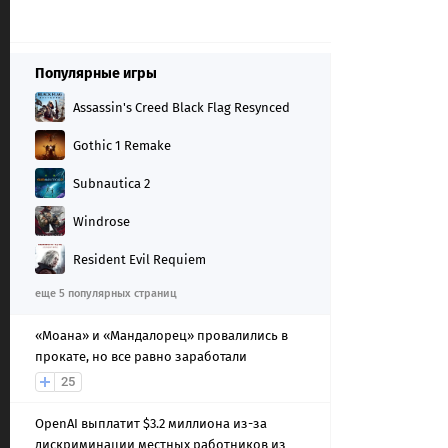
Популярные игры
Assassin's Creed Black Flag Resynced
Gothic 1 Remake
Subnautica 2
Windrose
Resident Evil Requiem
еще 5 популярных страниц
«Моана» и «Мандалорец» провалились в
прокате, но все равно заработали
25
OpenAI выплатит $3.2 миллиона из-за
дискриминации местных работников из