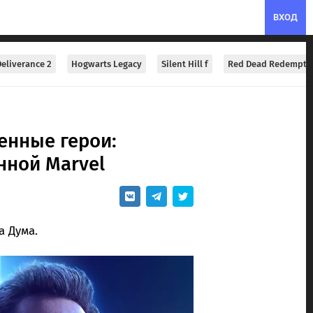
ВХОД
eliverance 2
Hogwarts Legacy
Silent Hill f
Red Dead Redempti
енные герои:
нной Marvel
а Дума.