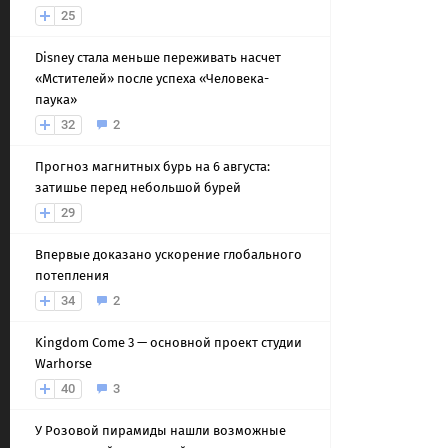
25
Disney стала меньше переживать насчет
«Мстителей» после успеха «Человека-
паука»
32
2
Прогноз магнитных бурь на 6 августа:
затишье перед небольшой бурей
29
Впервые доказано ускорение глобального
потепления
34
2
Kingdom Come 3 — основной проект студии
Warhorse
40
3
У Розовой пирамиды нашли возможные