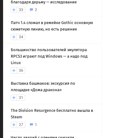
благодаря дерьму — исследование
33
2
Патч 1.4 сломал в ремейке Gothic основную
сюжетную линию, но есть решение
34
Большинство пользователей эмулятора
RPCS3 играют под Windows — а надо под
Linux
36
Выставка башмаков: экскурсия по
площадке «Дома дракона»
31
The Division Resurgence бесплатно вышла в
Steam
27
1
Число аварий с оленями снизили