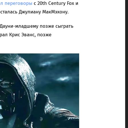
ел переговоры
с 20th Century Fox и
осталась Джулиану МакМэхону.
 Дауни-младшему позже сыграть
рал Крис Эванс, позже