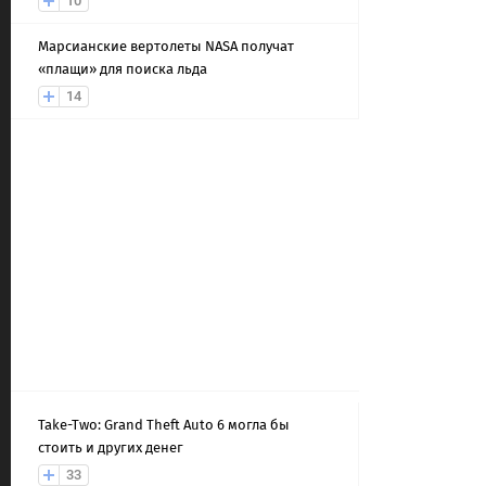
10
Марсианские вертолеты NASA получат
«плащи» для поиска льда
14
Take-Two: Grand Theft Auto 6 могла бы
стоить и других денег
33