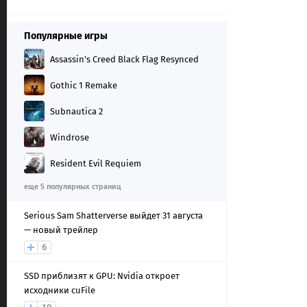
Популярные игры
Assassin's Creed Black Flag Resynced
Gothic 1 Remake
Subnautica 2
Windrose
Resident Evil Requiem
еще 5 популярных страниц
Serious Sam Shatterverse выйдет 31 августа
— новый трейлер
6
SSD приблизят к GPU: Nvidia откроет
исходники cuFile