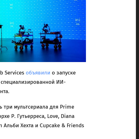
b Services
объявили
о запуске
ии специализированной ИИ-
нта.
ь три мультсериала для Prime
хе Р. Гутьерреса, Love, Diana
 Альби Хехта и Cupcake & Friends