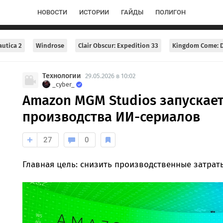
НОВОСТИ
ИСТОРИИ
ГАЙДЫ
ПОЛИГОН
utica 2
Windrose
Clair Obscur: Expedition 33
Kingdom Come: D
Технологии
29.05.2026 в 10:02
_cyber_
Amazon MGM Studios запускае
производства ИИ-сериалов
27
0
Главная цель: снизить производственные затрат