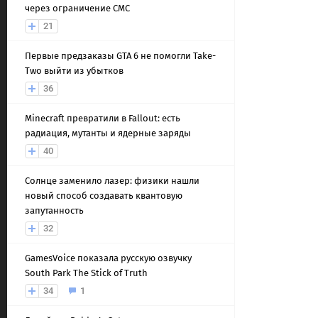
через ограничение СМС
21
Первые предзаказы GTA 6 не помогли Take-
Two выйти из убытков
36
Minecraft превратили в Fallout: есть
радиация, мутанты и ядерные заряды
40
Солнце заменило лазер: физики нашли
новый способ создавать квантовую
запутанность
32
GamesVoice показала русскую озвучку
South Park The Stick of Truth
34
1