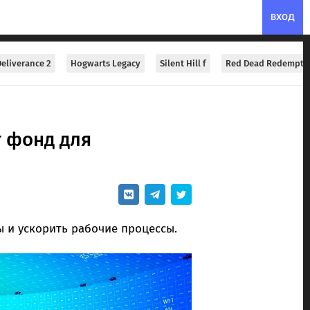
ВХОД
eliverance 2
Hogwarts Legacy
Silent Hill f
Red Dead Redempti
т фонд для
ы и ускорить рабочие процессы.