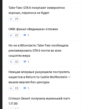
Take-Two: GTA 6 покупают невероятно
хорошо, переноса не будет
29
СМИ: финал «Ведьмака» отложен
22
1
Но не в ВКонтакте: Take-Two пообещала
рекламировать GTA 6 почти во всех
соцсетях мира
32
1
Немцам впервые разрешили пострелять
нацистов в Return to Castle Wolfenstein —
вышла версия без цензуры
23
1
Crimson Desert получила маленький патч
1.17.00