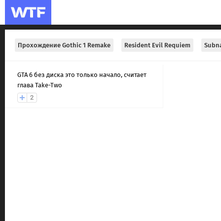
Прохождение Gothic 1 Remake
Resident Evil Requiem
Subna
GTA 6 без диска это только начало, считает
глава Take-Two
2