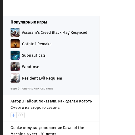
Популярные игры
Assassin's Creed Black Flag Resynced
Gothic 1 Remake
Subnautica 2
Windrose
Resident Evil Requiem
еще 5 популярных страниц
Авторы Fallout показали, как сделан Коготь
Смерти из второго сезона
39
Quake получил дополнение Dawn of the
Machine в честь 30-летия