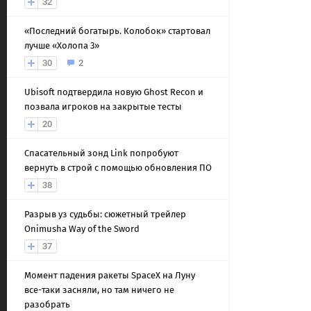
32
«Последний богатырь. Колобок» стартовал
лучше «Холопа 3»
30
2
Ubisoft подтвердила новую Ghost Recon и
позвала игроков на закрытые тесты
20
Спасательный зонд Link попробуют
вернуть в строй с помощью обновления ПО
38
Разрыв уз судьбы: сюжетный трейлер
Onimusha Way of the Sword
37
Момент падения ракеты SpaceX на Луну
все-таки засняли, но там ничего не
разобрать