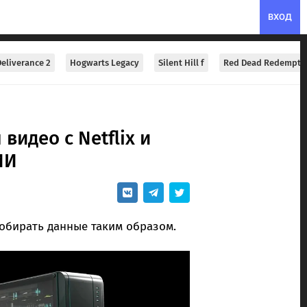
ВХОД
eliverance 2
Hogwarts Legacy
Silent Hill f
Red Dead Redempti
видео с Netflix и
ИИ
 собирать данные таким образом.