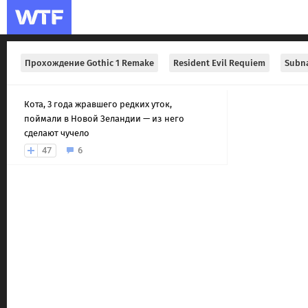
Прохождение Gothic 1 Remake
Resident Evil Requiem
Subna
Кота, 3 года жравшего редких уток,
поймали в Новой Зеландии — из него
сделают чучело
47
6