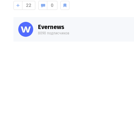
22
0
Evernews
8090 подписчиков