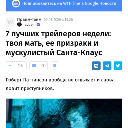
Подписывайтесь на WTFTime в Google.Новости
Прайм-тайм
09.08.2026 в 15:26
_cyber_
7 лучших трейлеров недели:
твоя мать, ее призраки и
мускулистый Санта-Клаус
15
0
Роберт Паттинсон вообще не отдыхает и снова
ловит преступников.