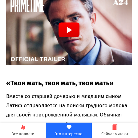
«Твоя мать, твоя мать, твоя мать»
Вместе со старшей дочерью и младшим сыном
Латиф отправляется на поиски грудного молока
для своей новорожденной малышки. Обычная
поездка, однако, очень быстро и неожиданно
превращается в заказное убийство. Оказавшись
Все новости
Это интересно
Сейчас читают