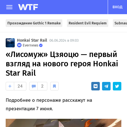
ВХОД
Прохождение Gothic 1 Remake
Resident Evil Requiem
Subnau
Honkai Star Rail
06.06.2024 в 09:03
Evernews
«Лисомуж» Цзяоцю — первый
взгляд на нового героя Honkai
Star Rail
24
2
Подробнее о персонаже расскажут на
презентации 7 июня.