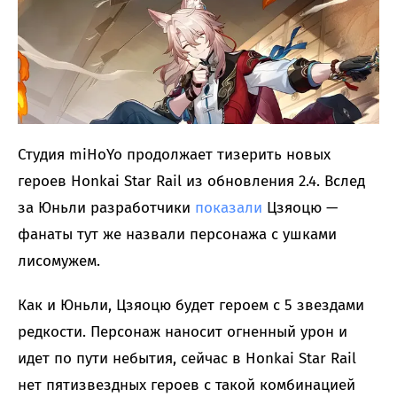
Студия miHoYo продолжает тизерить новых
героев Honkai Star Rail из обновления 2.4. Вслед
за Юньли разработчики
показали
Цзяоцю —
фанаты тут же назвали персонажа с ушками
лисомужем.
Как и Юньли, Цзяоцю будет героем с 5 звездами
редкости. Персонаж наносит огненный урон и
идет по пути небытия, сейчас в Honkai Star Rail
нет пятизвездных героев с такой комбинацией