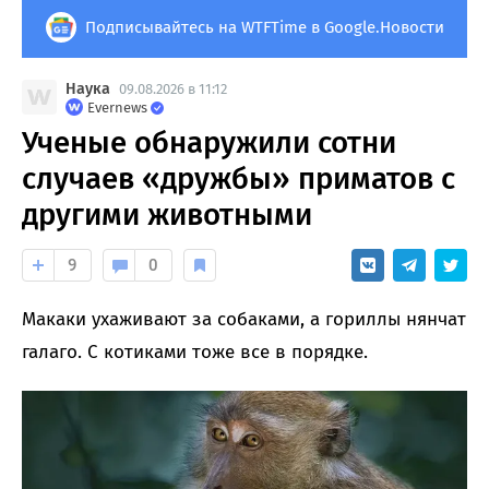
Подписывайтесь на WTFTime в Google.Новости
Наука
09.08.2026 в 11:12
Evernews
Ученые обнаружили сотни
случаев «дружбы» приматов с
другими животными
9
0
Макаки ухаживают за собаками, а гориллы нянчат
галаго. С котиками тоже все в порядке.