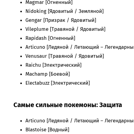
Magmar [Огненный]
Nidoking [Ядовитый / Земляной]
Gengar [Призрак / Ядовитый]
Vileplume [Травяной / Ядовитый]
Rapidash [Огненный]
Articuno [Ледяной / Летающий – Легендарны
Venusaur [Травяной / Ядовитый]
Raichu [Электрический]
Machamp [Боевой]
Electabuzz [Электрический]
Самые сильные покемоны: Защита
Articuno [Ледяной / Летающий – Легендарны
Blastoise [Водный]