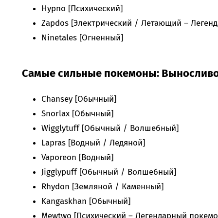
Hypno [Психический]
Zapdos [Электрический / Летающий – Леген
Ninetales [Огненный]
Самые сильные покемоны: Выносливо
Chansey [Обычный]
Snorlax [Обычный]
Wigglytuff [Обычный / Волшебный]
Lapras [Водный / Ледяной]
Vaporeon [Водный]
Jigglypuff [Обычный / Волшебный]
Rhydon [Земляной / Каменный]
Kangaskhan [Обычный]
Mewtwo [Психический – Легендарный покемо