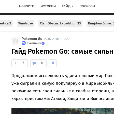
НОВОСТИ
ИСТОРИИ
ГАЙДЫ
ПОЛИГОН
utica 2
Windrose
Clair Obscur: Expedition 33
Kingdom Come: D
Pokemon Go
22.07.2016 в 14:20
Evernews
Гайд Pokemon Go: самые силь
7
0
Продолжаем исследовать удивительный мир Поке
уже сыграли в самую популярную в мире мобильну
покемона есть свои сильные и слабые стороны,
характеристиками: Атакой, Защитой и Выносливо