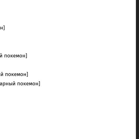
н]
й покемон]
ый покемон]
дарный покемон]