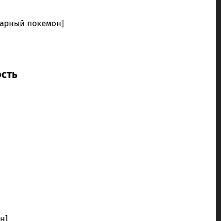
дарный покемон]
сть
н]