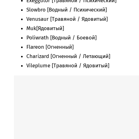
Exeggutor [Травяной / Психический]
Slowbro [Водный / Психический]
Venusaur [Травяной / Ядовитый]
Muk[Ядовитый]
Poliwrath [Водный / Боевой]
Flareon [Огненный]
Charizard [Огненный / Летающий]
Vileplume [Травяной / Ядовитый]