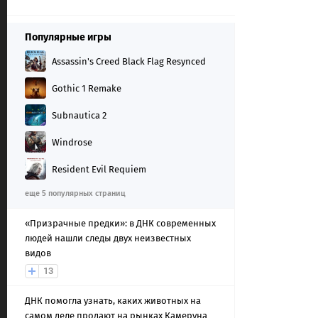
Популярные игры
Assassin's Creed Black Flag Resynced
Gothic 1 Remake
Subnautica 2
Windrose
Resident Evil Requiem
еще 5 популярных страниц
«Призрачные предки»: в ДНК современных
людей нашли следы двух неизвестных
видов
13
ДНК помогла узнать, каких животных на
самом деле продают на рынках Камеруна