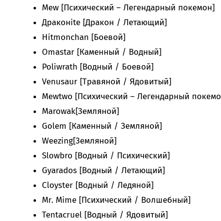
Mew [Психический – Легендарный покемон]
Драконite [Дракон / Летающий]
Hitmonchan [Боевой]
Omastar [Каменный / Водный]
Poliwrath [Водный / Боевой]
Venusaur [Травяной / Ядовитый]
Mewtwo [Психический – Легендарный покемо
Marowak[Земляной]
Golem [Каменный / Земляной]
Weezing[Земляной]
Slowbro [Водный / Психический]
Gyarados [Водный / Летающий]
Cloyster [Водный / Ледяной]
Mr. Mime [Психический / Волшебный]
Tentacruel [Водный / Ядовитый]