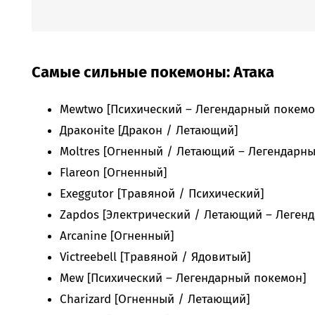
Самые сильные покемоны: Атака
Mewtwo [Психический – Легендарный покемо
Драконite [Дракон / Летающий]
Moltres [Огненный / Летающий – Легендарн
Flareon [Огненный]
Exeggutor [Травяной / Психический]
Zapdos [Электрический / Летающий – Леген
Arcanine [Огненный]
Victreebell [Травяной / Ядовитый]
Mew [Психический – Легендарный покемон]
Charizard [Огненный / Летающий]