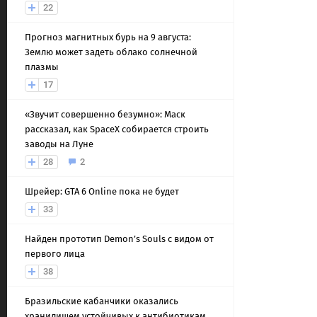
22
Прогноз магнитных бурь на 9 августа:
Землю может задеть облако солнечной
плазмы
17
«Звучит совершенно безумно»: Маск
рассказал, как SpaceX собирается строить
заводы на Луне
28
2
Шрейер: GTA 6 Online пока не будет
33
Найден прототип Demon’s Souls с видом от
первого лица
38
Бразильские кабанчики оказались
хранилищем устойчивых к антибиотикам