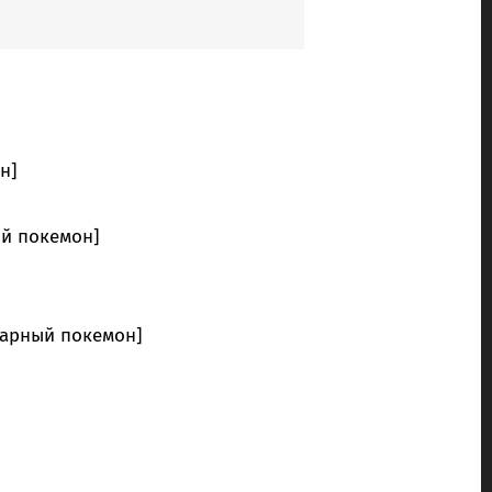
н]
ый покемон]
дарный покемон]