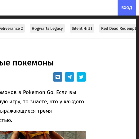
ВХОД
eliverance 2
Hogwarts Legacy
Silent Hill f
Red Dead Redempti
ные покемоны
монов в Pokemon Go. Если вы
ю игру, то знаете, что у каждого
 выражающиеся тремя
стью.