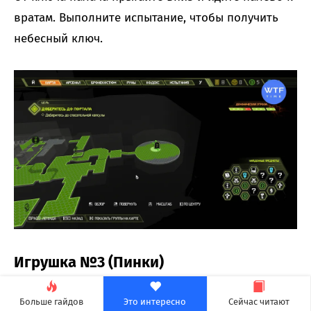
вратам. Выполните испытание, чтобы получить
небесный ключ.
Игрушка №3 (Пинки)
Чтобы пройти дальше по сюжету, вам нужно
Больше гайдов
Это интересно
Сейчас читают
спрыгнуть в люк с зеленой подсветкой. Сразу