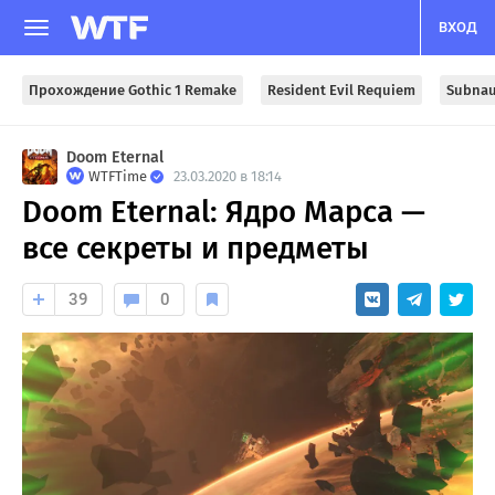
ВХОД
Прохождение Gothic 1 Remake
Resident Evil Requiem
Subnau
Doom Eternal
WTFTime
23.03.2020 в 18:14
Doom Eternal: Ядро Марса —
все секреты и предметы
39
0