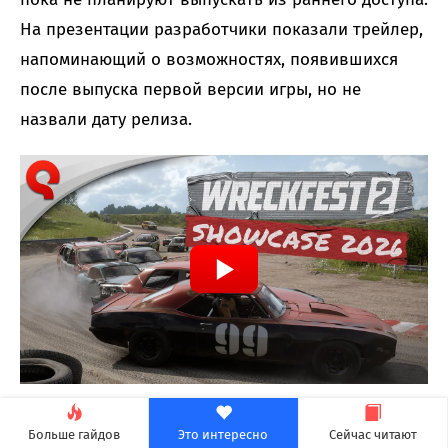
На презентации разработчики показали трейлер,
напоминающий о возможностях, появившихся
после выпуска первой версии игры, но не
назвали дату релиза.
Больше гайдов
Это интересно
Сейчас читают
Way of the Hunter 2