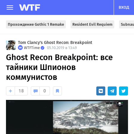
ВХОД
Прохождение Gothic 1 Remake
Resident Evil Requiem
Subnau
Tom Clancy's Ghost Recon: Breakpoint
WTFTime
05.10.2019 в 13:49
Ghost Recon Breakpoint: все
тайники Шпионов
коммунистов
18
0