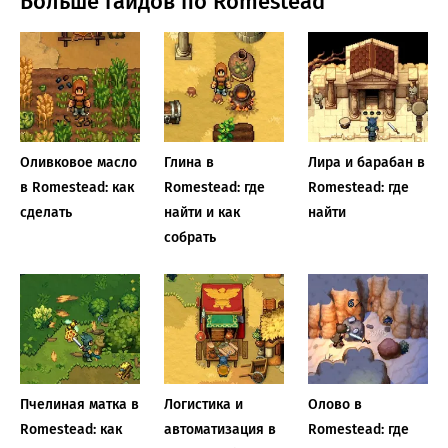
Больше гайдов по Romestead
Оливковое масло
Глина в
Лира и барабан в
в Romestead: как
Romestead: где
Romestead: где
сделать
найти и как
найти
собрать
Пчелиная матка в
Логистика и
Олово в
Romestead: как
автоматизация в
Romestead: где