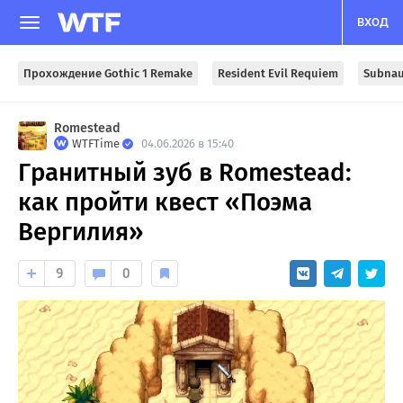
ВХОД
Прохождение Gothic 1 Remake
Resident Evil Requiem
Subnau
Romestead
WTFTime
04.06.2026 в 15:40
Гранитный зуб в Romestead:
как пройти квест «Поэма
Вергилия»
9
0