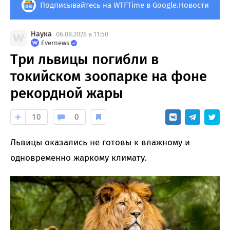
Подписывайтесь на WTFTime в Google.Новости
Наука
06.08.2026 в 11:50
Evernews
Три львицы погибли в
токийском зоопарке на фоне
рекордной жары
10
0
Львицы оказались не готовы к влажному и
одновременно жаркому климату.