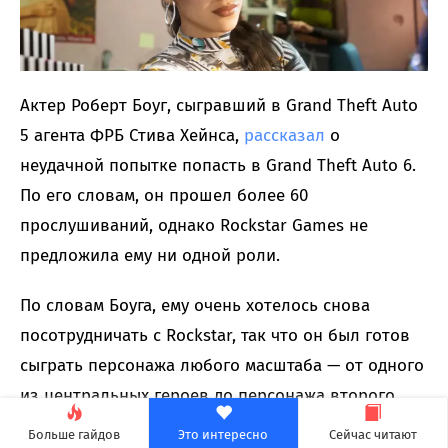
Актер Роберт Боуг, сыгравший в Grand Theft Auto
5 агента ФРБ Стива Хейнса,
рассказал
о
неудачной попытке попасть в Grand Theft Auto 6.
По его словам, он прошел более 60
прослушиваний, однако Rockstar Games не
предложила ему ни одной роли.
По словам Боуга, ему очень хотелось снова
посотрудничать с Rockstar, так что он был готов
сыграть персонажа любого масштаба — от одного
из центральных героев до персонажа второго
или даже третьего плана. Ничего не вышло.
Больше гайдов
Это интересно
Сейчас читают