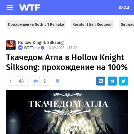
ВХОД
Прохождение Gothic 1 Remake
Resident Evil Requiem
Subnau
Hollow Knight: Silksong
WTFTime
16.09.2025 в 15:32
Ткачедом Атла в Hollow Knight
Silksong: прохождение на 100%
48
2