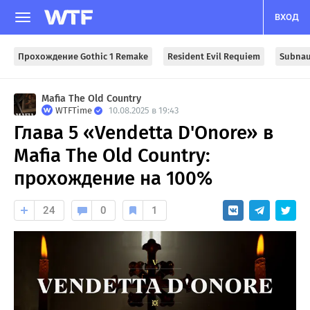
ВХОД
Прохождение Gothic 1 Remake
Resident Evil Requiem
Subnau
Mafia The Old Country
WTFTime
10.08.2025 в 19:43
Глава 5 «Vendetta D'Onore»‎ в
Mafia The Old Country:
прохождение на 100%
24
0
1