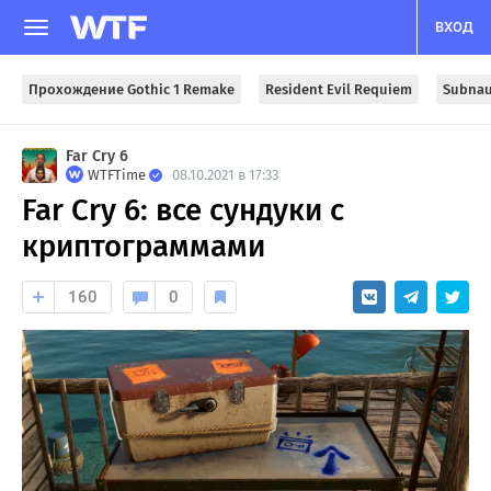
ВХОД
Прохождение Gothic 1 Remake
Resident Evil Requiem
Subnau
Far Cry 6
WTFTime
08.10.2021 в 17:33
Far Cry 6: все сундуки с
криптограммами
160
0