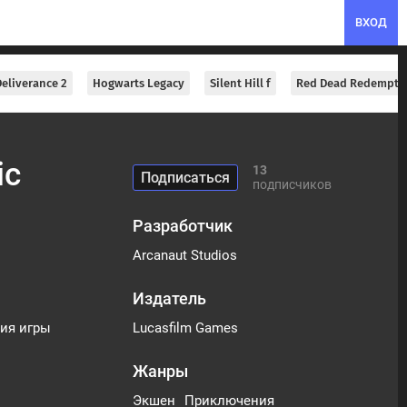
ВХОД
eliverance 2
Hogwarts Legacy
Silent Hill f
Red Dead Redempti
ic
13
подписчиков
Разработчик
Arcanaut Studios
Издатель
тия игры
Lucasfilm Games
Жанры
Экшен
Приключения