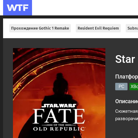
Прохождение Gothic 1 Remake
Resident Evil Requiem
Subna
Star
Платфор
PC
XBo
Описани
Сюжетная 
разворачи