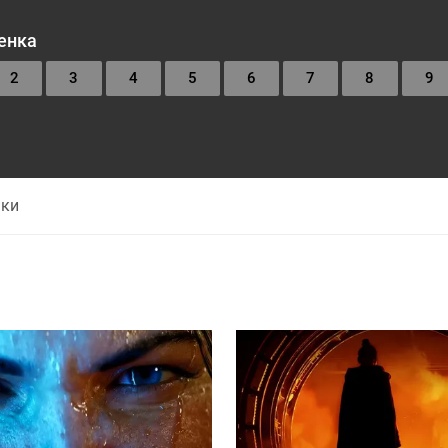
енка
2
3
4
5
6
7
8
9
нки