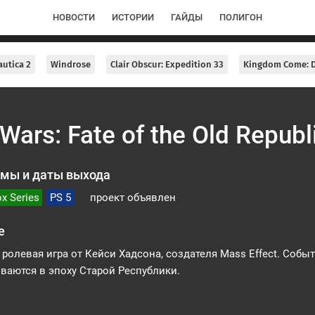
НОВОСТИ
ИСТОРИИ
ГАЙДЫ
ПОЛИГОН
utica 2
Windrose
Clair Obscur: Expedition 33
Kingdom Come: D
 Wars: Fate of the Old Republ
мы и даты выхода
x Series
PS 5
проект объявлен
е
ролевая игра от Кейси Хадсона, создателя Mass Effect. Собы
ваются в эпоху Старой Республики.