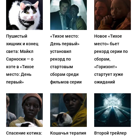
Пушистый
«Тихое место:
Новое «Тихое
хищник и конец
День первый»
место» бьет
света: Майкл
установил
рекорд серии по
Сарноски — о
рекорд по
сборам,
коте в «Тихое
стартовым
«Горизонт»
место: День
сборам среди
стартует хуже
первый»
фильмов серии
ожиданий
Спасение котика:
Кошачья терапия
Второй трейлер