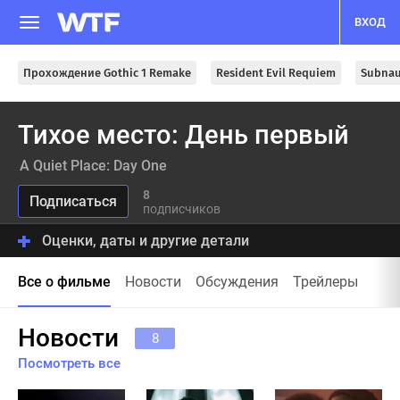
ВХОД
Прохождение Gothic 1 Remake
Resident Evil Requiem
Subnau
Тихое место: День первый
A Quiet Place: Day One
8
подписчиков
Оценки, даты и другие детали
Все о фильме
Новости
Обсуждения
Трейлеры
Новости
8
Посмотреть все