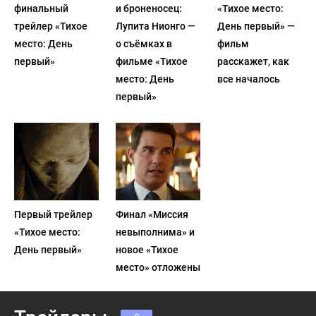
финальный
и броненосец:
«Тихое место:
трейлер «Тихое
Лупита Нионго —
День первый» —
место: День
о съёмках в
фильм
первый»
фильме «Тихое
расскажет, как
место: День
все началось
первый»
Первый трейлер
Финал «Миссия
«Тихое место:
невыполнима» и
День первый»
новое «Тихое
место» отложены