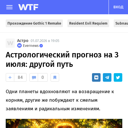
ВХОД
Прохождение Gothic 1 Remake
Resident Evil Requiem
Subnau
Астро
01.07.2026 в 19:05
Evernews
Астрологический прогноз на 3
июля: другой путь
84
0
Одни планеты вдохновляют на возвращение к
корням, другие же побуждают к смелым
заявлениям и радикальным изменениям.