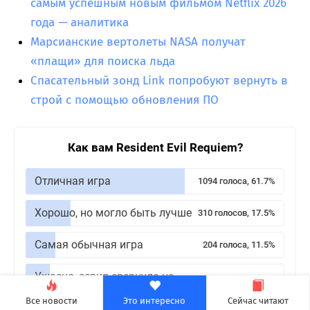
самым успешным новым фильмом Netflix 2026
года — аналитика
Марсианские вертолеты NASA получат
«плащи» для поиска льда
Спасательный зонд Link попробуют вернуть в
строй с помощью обновления ПО
Как вам Resident Evil Requiem?
Отличная игра
1094 голоса, 61.7%
Хорошо, но могло быть лучше
310 голосов, 17.5%
Самая обычная игра
204 голоса, 11.5%
Ужасно, серия свернула не
165 голосов, 9.3%
туда
Все новости
Это интересно
Сейчас читают