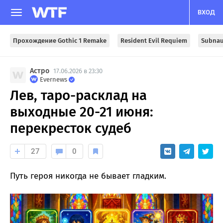
ВХОД
Прохождение Gothic 1 Remake
Resident Evil Requiem
Subnau
Астро
17.06.2026 в 23:30
Evernews
Лев, таро-расклад на
выходные 20-21 июня:
перекресток судеб
27
0
Путь героя никогда не бывает гладким.