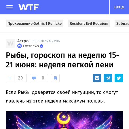
ВХОД
Прохождение Gothic 1 Remake
Resident Evil Requiem
Subnau
Астро
15.06.2026 в 23:06
Evernews
Рыбы, гороскоп на неделю 15-
21 июня: неделя легкой лени
29
0
Если Рыбы доверятся своей интуиции, то смогут
извлечь из этой недели максимум пользы.