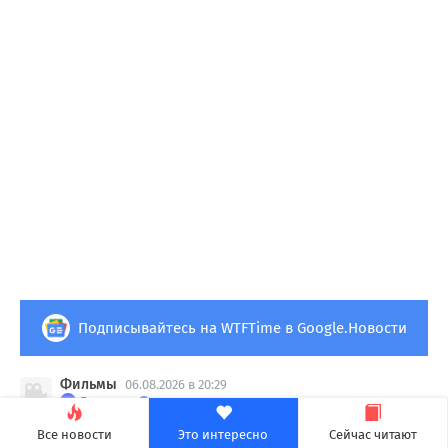
Подписывайтесь на WTFTime в Google.Новости
Фильмы
06.08.2026 в 20:29
Evernews
СМИ: Циклопа в новых «Людях
Все новости
Это интересно
Сейчас читают