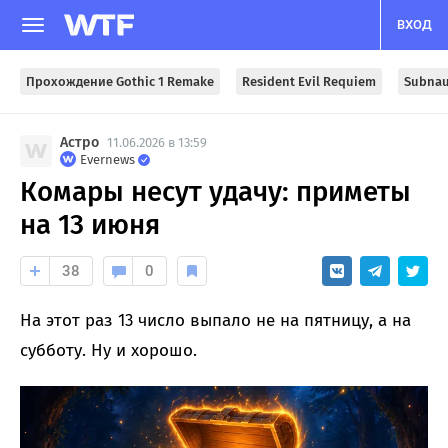
ВХОД
Прохождение Gothic 1 Remake
Resident Evil Requiem
Subnau
Астро
11.06.2026 в 13:59
Evernews
Комары несут удачу: приметы
на 13 июня
38
0
На этот раз 13 число выпало не на пятницу, а на
субботу. Ну и хорошо.