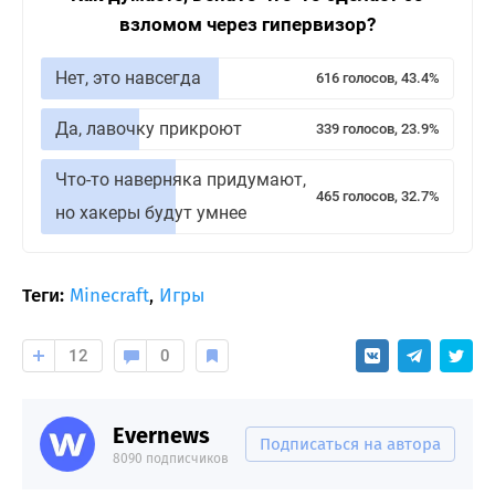
взломом через гипервизор?
Нет, это навсегда
616 голосов, 43.4%
Да, лавочку прикроют
339 голосов, 23.9%
Что-то наверняка придумают,
465 голосов, 32.7%
но хакеры будут умнее
Теги:
Minecraft
,
Игры
12
0
Evernews
Подписаться на автора
8090 подписчиков