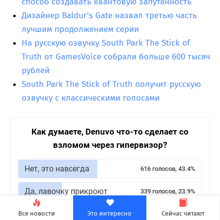
способ создавать квантовую запутанность
Дизайнер Baldur’s Gate назвал третью часть
лучшим продолжением серии
На русскую озвучку South Park The Stick of
Truth от GamesVoice собрали больше 600 тысяч
рублей
South Park The Stick of Truth получит русскую
озвучку с классическими голосами
Как думаете, Denuvo что-то сделает со
взломом через гипервизор?
Нет, это навсегда
616 голосов, 43.4%
Да, лавочку прикроют
339 голосов, 23.9%
Что-то наверняка придумают,
Все новости
Это интересно
Сейчас читают