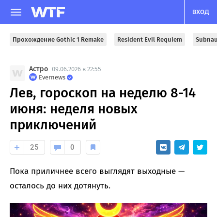
ВХОД
Прохождение Gothic 1 Remake
Resident Evil Requiem
Subnau
Астро
09.06.2026 в 22:55
Evernews
Лев, гороскоп на неделю 8-14
июня: неделя новых
приключений
25
0
Пока приличнее всего выглядят выходные —
осталось до них дотянуть.