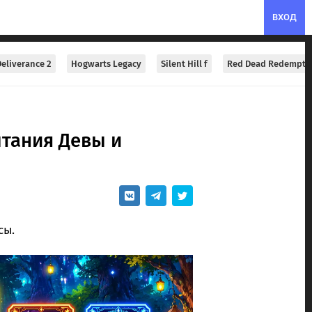
ВХОД
eliverance 2
Hogwarts Legacy
Silent Hill f
Red Dead Redempti
ытания Девы и
сы.