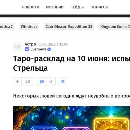
НОВОСТИ
ИСТОРИИ
ГАЙДЫ
ПОЛИГОН
utica 2
Windrose
Clair Obscur: Expedition 33
Kingdom Come: D
Астро
08.06.2026 в 15:06
Evernews
Таро-расклад на 10 июня: исп
Стрельца
62
0
Некоторых людей сегодня ждут неудобные вопро