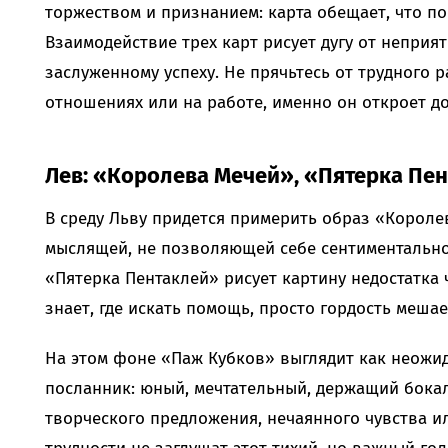
торжеством и признанием: карта обещает, что по
Взаимодействие трех карт рисует дугу от неприя
заслуженному успеху. Не прячьтесь от трудного 
отношениях или на работе, именно он откроет до
Лев: «Королева Мечей», «Пятерка Пе
В среду Льву придется примерить образ «Короле
мыслящей, не позволяющей себе сентиментальнос
«Пятерка Пентаклей» рисует картину недостатка ч
знает, где искать помощь, просто гордость мешае
На этом фоне «Паж Кубков» выглядит как неожи
посланник: юный, мечтательный, держащий бокал
творческого предложения, нечаянного чувства и