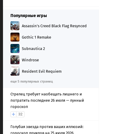
Популярные игры
Assassin's Creed Black Flag Resynced
Gothic 1 Remake
Subnautica 2
Windrose
Resident Evil Requiem
еще 5 популярных страниц
Стрелец требует наобещать лишнего и
потратить последнее 26 июля — лунный
гороскоп
32
Голубая звезда против ваших иллюзий:
гороскоп друидов на 25 июля 2026