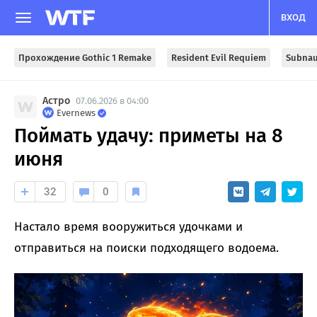
ВХОД
Прохождение Gothic 1 Remake
Resident Evil Requiem
Subnau
Астро
07.06.2026 в 04:00
Evernews
Поймать удачу: приметы на 8
июня
32
0
Настало время вооружиться удочками и
отправиться на поиски подходящего водоема.