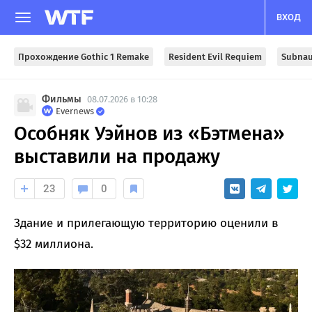
ВХОД
Прохождение Gothic 1 Remake
Resident Evil Requiem
Subnau
Фильмы
08.07.2026 в 10:28
Evernews
Особняк Уэйнов из «Бэтмена»
выставили на продажу
23
0
Здание и прилегающую территорию оценили в
$32 миллиона.