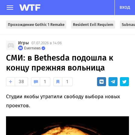
ВХОД
Прохождение Gothic 1 Remake
Resident Evil Requiem
Subnau
Игры
07.07.2026 в 14:06
Evernews
СМИ: в Bethesda подошла к
концу прежняя вольница
38
1
1
Студии якобы утратили свободу выбора новых
проектов.