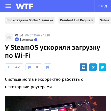
ВХОД
Прохождение Gothic 1 Remake
Resident Evil Requiem
Subnau
Valve
06.07.2026 в 13:18
Evernews
У SteamOS ускорили загрузку
по Wi-Fi
42
0
Система могла некорректно работать с
некоторыми роутерами.