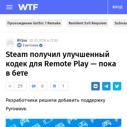
ВХОД
Прохождение Gothic 1 Remake
Resident Evil Requiem
Subnau
Игры
05.07.2026 в 22:03
Evernews
Steam получил улучшенный
кодек для Remote Play — пока
в бете
29
0
1
Разработчики решили добавить поддержку
Pyrowave.