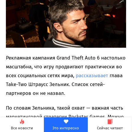
Рекламная кампания Grand Theft Auto 6 настолько
масштабна, что игру продвигают практически во
всех социальных сетях мира,
рассказывает
глава
Take-Two Штраусс Зельник. Список сетей-
партнеров он не назвал.
По словам Зельника, такой охват — важная часть
маркетинговой стратегии Rockstar Games. Можно
предположить, что в списке партнеров не
Все новости
Это интересно
Сейчас читают