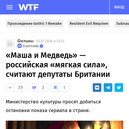
ВХОД
Прохождение Gothic 1 Remake
Resident Evil Requiem
Subnau
Фильмы
03.07.2026 в 12:23
Evernews
«Маша и Медведь» —
российская «мягкая сила»,
считают депутаты Британии
39
3
1
Министерство культуры просят добиться
остановки показа сериала в стране.