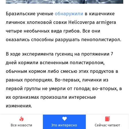
Бразильские ученые
обнаружили
в кишечнике
личинок хлопковой совки Helicoverpa armigera
четыре необычных вида грибов. Все они
оказались способны разрушать пенополистирол.
В ходе эксперимента гусениц на протяжении 7
дней кормили вспененным полистиролом,
обычным кормом либо смесью этих продуктов в
равных пропорциях. Во-первых, личинки из
первой группы не умерли от голода; во-вторых, в
их организмах произошли интересные
изменения.
Анализ микрофлоры показал, что у личинок,
Все новости
Это интересно
Сейчас читают
получавших только пластик, заметно