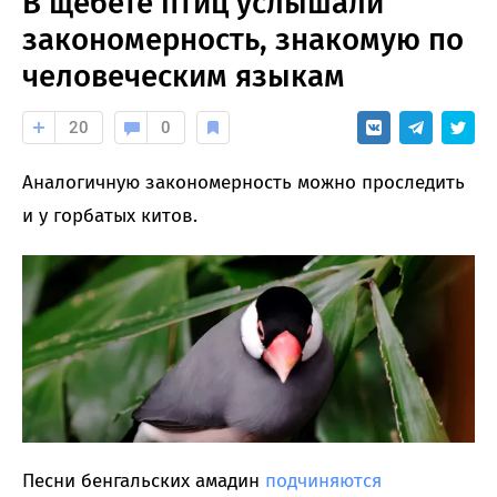
В щебете птиц услышали
закономерность, знакомую по
человеческим языкам
20
0
Аналогичную закономерность можно проследить
и у горбатых китов.
Песни бенгальских амадин
подчиняются