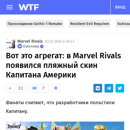
ВХОД
Прохождение Gothic 1 Remake
Resident Evil Requiem
Subnau
Marvel Rivals
03.07.2026 в 09:43
Evernews
Вот это агрегат: в Marvel Rivals
появился пляжный скин
Капитана Америки
32
7
Фанаты считают, что разработчики польстили
Капитану.