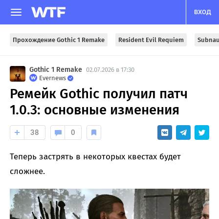
ВХОД
Прохождение Gothic 1 Remake
Resident Evil Requiem
Subnau
Gothic 1 Remake
02.07.2026 в 17:30
Evernews
Ремейк Gothic получил патч
1.0.3: основные изменения
38
0
Теперь застрять в некоторых квестах будет
сложнее.