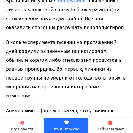
Бразильские ученые
обнаружили
в кишечнике
личинок хлопковой совки Helicoverpa armigera
четыре необычных вида грибов. Все они
оказались способны разрушать пенополистирол.
В ходе эксперимента гусениц на протяжении 7
дней кормили вспененным полистиролом,
обычным кормом либо смесью этих продуктов в
равных пропорциях. Во-первых, личинки из
первой группы не умерли от голода; во-вторых, в
их организмах произошли интересные
изменения.
Анализ микрофлоры показал, что у личинок,
получавших только пластик, заметно
увеличилось количество грибов Aspergillus,
Все новости
Это интересно
Сейчас читают