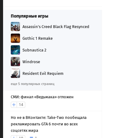
Популярные игры
Assassin's Creed Black Flag Resynced
Gothic 1 Remake
Subnautica 2
Windrose
Resident Evil Requiem
еще 5 популярных страниц
СМИ: финал «Ведьмака» отложен
14
Но не в ВКонтакте: Take-Two пообещала
рекламировать GTA 6 почти во всех
соцсетях мира