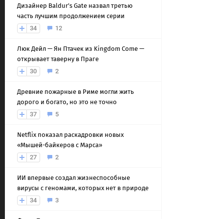
Дизайнер Baldur’s Gate назвал третью
часть лучшим продолжением серии
34
12
Люк Дейл — Ян Птачек из Kingdom Come —
открывает таверну в Праге
30
2
Древние пожарные в Риме могли жить
дорого и богато, но это не точно
37
5
Netflix показал раскадровки новых
«Мышей-байкеров с Марса»
27
2
ИИ впервые создал жизнеспособные
вирусы с геномами, которых нет в природе
34
3