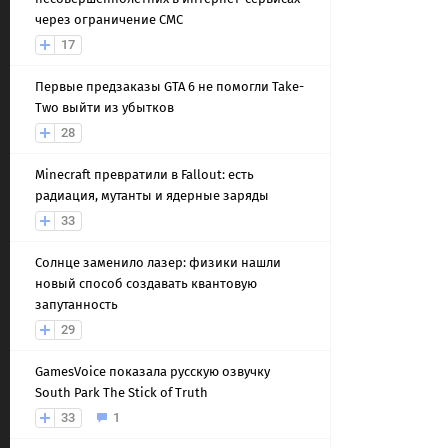
через ограничение СМС
17
Первые предзаказы GTA 6 не помогли Take-
Two выйти из убытков
28
Minecraft превратили в Fallout: есть
радиация, мутанты и ядерные заряды
33
Солнце заменило лазер: физики нашли
новый способ создавать квантовую
запутанность
29
GamesVoice показала русскую озвучку
South Park The Stick of Truth
33
1