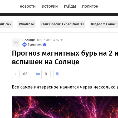
НОВОСТИ
ИСТОРИИ
ГАЙДЫ
ПОЛИГОН
utica 2
Windrose
Clair Obscur: Expedition 33
Kingdom Come: D
Солнце
02.07.2026 в 09:31
Evernews
Прогноз магнитных бурь на 2 
вспышек на Солнце
66
0
Все самое интересное начнется через несколько 