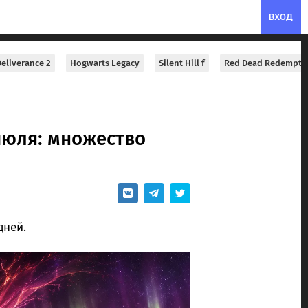
ВХОД
eliverance 2
Hogwarts Legacy
Silent Hill f
Red Dead Redempti
июля: множество
дней.