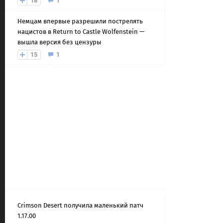
18
1
Немцам впервые разрешили пострелять
нацистов в Return to Castle Wolfenstein —
вышла версия без цензуры
15
1
Crimson Desert получила маленький патч
1.17.00