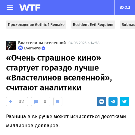
ВХОД
Прохождение Gothic 1 Remake
Resident Evil Requiem
Subnau
Властелины вселенной
04.06.2026 в 14:58
Evernews
«Очень страшное кино»
стартует гораздо лучше
«Властелинов вселенной»,
считают аналитики
32
0
Разница в выручке может исчисляться десятками
миллионов долларов.