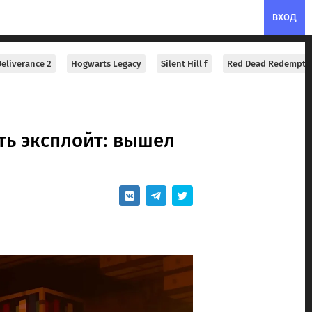
ВХОД
eliverance 2
Hogwarts Legacy
Silent Hill f
Red Dead Redempti
ить эксплойт: вышел