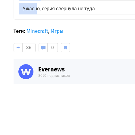
Ужасно, серия свернула не туда
Теги:
Minecraft
,
Игры
36
0
Evernews
8090 подписчиков