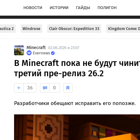
НОВОСТИ
ИСТОРИИ
ГАЙДЫ
ПОЛИГОН
utica 2
Windrose
Clair Obscur: Expedition 33
Kingdom Come: D
Minecraft
02.06.2026 в 23:07
Evernews
В Minecraft пока не будут чин
третий пре-релиз 26.2
36
0
Разработчики обещают исправить его попозже.