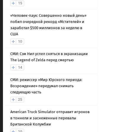
15
«Человек-паук: Совершенно новый день»
побил очередной рекорд «Мстителей» и
заработал $500 миллионов за неделю в
США
10
СМИ: Сэм Нил успел сняться в экранизации
The Legend of Zelda перед смертью
14
СМИ: режиссер «Мир Юрского периода:
Возрождение» передумал снимать
следующую часть
25
American Truck Simulator отправит игроков
в тоннели и заснеженные перевалы
Британской Колумбии
10