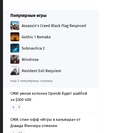
Популярные игры
Assassin's Creed Black Flag Resynced
Gothic 1 Remake
Subnautica 2
Windrose
Resident Evil Requiem
еще 5 популярных страниц
СМИ: умная колонка OpenAI будет шайбой
за $300-400
5
СМИ: спин-офф «Игры в кальмара» от
Дэвида Финчера отменен