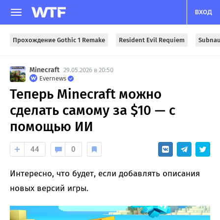
ВХОД
Прохождение Gothic 1 Remake
Resident Evil Requiem
Subnau
Minecraft
29.05.2026 в 20:50
Evernews
Теперь Minecraft можно
сделать самому за $10 — с
помощью ИИ
44
0
Интересно, что будет, если добавлять описания
новых версий игры.