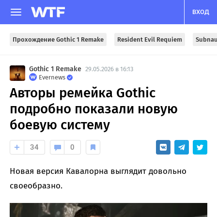
ВХОД
Прохождение Gothic 1 Remake
Resident Evil Requiem
Subnau
Gothic 1 Remake
29.05.2026 в 16:13
Evernews
Авторы ремейка Gothic
подробно показали новую
боевую систему
34
0
Новая версия Кавалорна выглядит довольно
своеобразно.