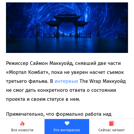
Режиссер Саймон Маккуойд, снявший две части
«Мортал Комбат», пока не уверен насчет съемок
третьего фильма. В
интервью
The Wrap Маккуойд
не смог дать конкретного ответа о состоянии
проекта и своем статусе в нем.
Примечательно, что формально работа над
фильмом началась еще в 2025 году. На New York
Все новости
Это интересно
Сейчас читают
Comic Con в 2025 году сценарист Джереми