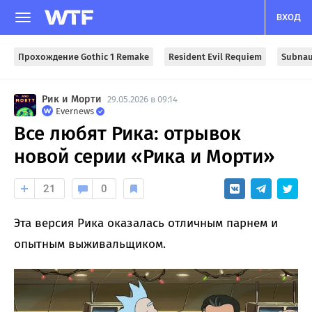
ВХОД
Прохождение Gothic 1 Remake
Resident Evil Requiem
Subnau
Рик и Морти
29.05.2026 в 09:14
Evernews
Все любят Рика: отрывок
новой серии «Рика и Морти»
21
0
Эта версия Рика оказалась отличным парнем и
опытным выживальщиком.