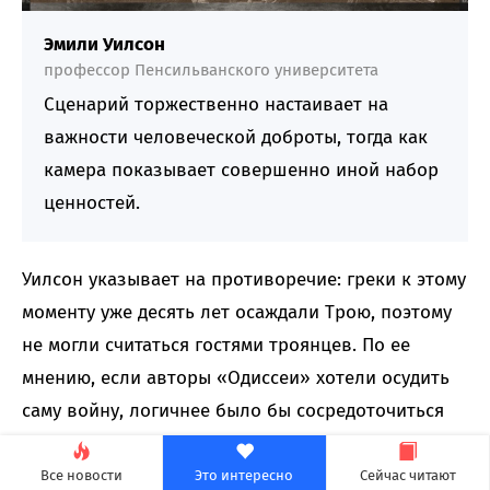
Эмили Уилсон
профессор Пенсильванского университета
Сценарий торжественно настаивает на
важности человеческой доброты, тогда как
камера показывает совершенно иной набор
ценностей.
Уилсон указывает на противоречие: греки к этому
моменту уже десять лет осаждали Трою, поэтому
не могли считаться гостями троянцев. По ее
мнению, если авторы «Одиссеи» хотели осудить
саму войну, логичнее было бы сосредоточиться
на решении Агамемнона начать вторжение и
готовности Одиссея подчиниться.
Все новости
Это интересно
Сейчас читают