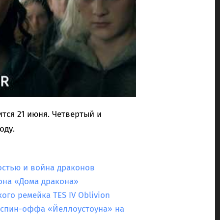
тся 21 июня. Четвертый и
оду.
остью и война драконов
зона «Дома дракона»
ого ремейка TES IV Oblivion
 спин-оффа «Йеллоустоуна» на