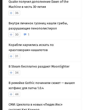
Quake получил дополнение Dawn of the
Machine в честь 30-летия
36
Внутри личинок гусениц нашли грибы,
разрушающие пенополистирол
30
1
Корабли научились искать по
«разговорам» кашалотов
31
В Steam бесплатно раздают Moonlighter
34
В ремейке Gothic починили сюжет — вышел
хотфикс для патча 1.0.4
44
СМИ: Циклопа в новых «Людях Икс»
сыграет Кит Коннор