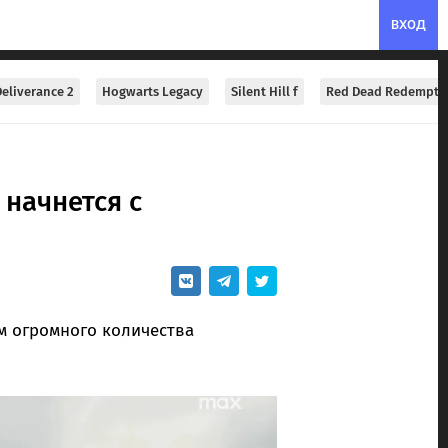
ВХОД
eliverance 2
Hogwarts Legacy
Silent Hill f
Red Dead Redempti
начнется с
м огромного количества