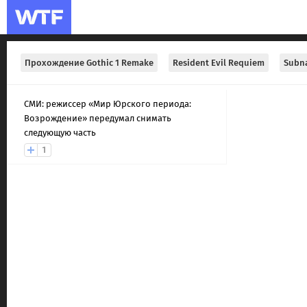
Прохождение Gothic 1 Remake
Resident Evil Requiem
Subna
СМИ: режиссер «Мир Юрского периода:
Возрождение» передумал снимать
следующую часть
1