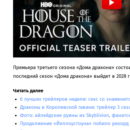
Премьера третьего сезона «Дома дракона» состои
последний сезон «Дома дракона» выйдет в 2028 г
Читать далее
6 лучших трейлеров недели: секс со знаменит
Драконы в Королевской гавани: трейлер 3 се
Фото: айлейдские руины из Skyblivion, фанатск
Продолжение «Йеллоустоуна» побило рекорд