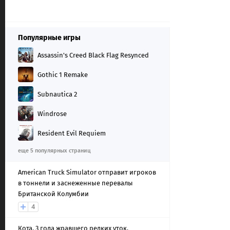
Популярные игры
Assassin's Creed Black Flag Resynced
Gothic 1 Remake
Subnautica 2
Windrose
Resident Evil Requiem
еще 5 популярных страниц
American Truck Simulator отправит игроков
в тоннели и заснеженные перевалы
Британской Колумбии
4
Кота, 3 года жравшего редких уток,