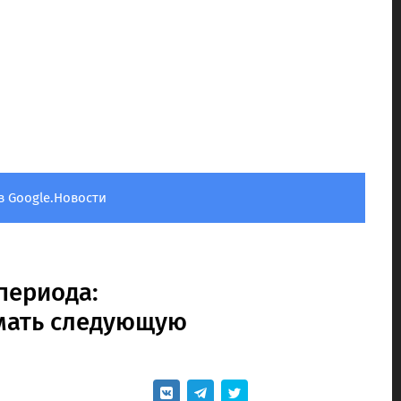
в Google.Новости
5
периода:
мать следующую