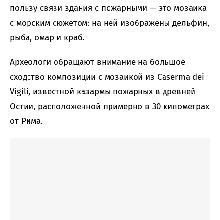
пользу связи здания с пожарными — это мозаика
с морским сюжетом: на ней изображены дельфин,
рыба, омар и краб.
Археологи обращают внимание на большое
сходство композиции с мозаикой из Caserma dei
Vigili, известной казармы пожарных в древней
Остии, расположенной примерно в 30 километрах
от Рима.