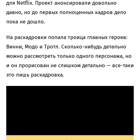
для Netflix. Проект анонсировали довольно
давно, но до первых полноценных кадров дело
пока не дошло.
На раскадровки попала троица главных героев:
Винни, Модо и Тротл. Сколько-нибудь детально
можно рассмотреть только одного персонажа, но
и он прорисован не слишком детально — все-таки
это лишь раскадровка.