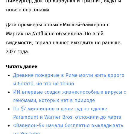
Лимбургер, доктор Карбункл и Гризпит, будут и
новые персонажи.
Дата премьеры новых «Мышей-байкеров с
Марса» на Netflix не объявлена. По всей
видимости, сериал начнет выходить не раньше
2027 года.
Читать далее
Древние пожарные в Риме могли жить дорого
и богато, но это не точно
ИИ впервые создал жизнеспособные вирусы с
геномами, которых нет в природе
По $7 миллионов в день: суд по сделке
Paramount и Warner Bros. отложили до марта
«Вавилон-5» начали бесплатно выкладывать
на YouTube