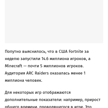
Попутно выяснилось, что в США Fortnite за
неделю запустили 14.6 миллиона игроков, а
Minecraft — почти 5 миллионов игроков.
Аудитория ARC Raiders оказалась менее 1
миллиона человек.
Для некоторых игр отображаются
дополнительные показатели: например, прирост
общего времени, проводящегося в игре. Это