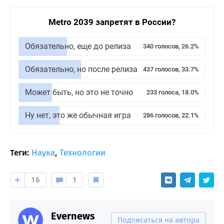
Metro 2039 запретят в России?
Обязательно, еще до релиза
340 голосов, 26.2%
Обязательно, но после релиза
437 голосов, 33.7%
Может быть, но это не точно
233 голоса, 18.0%
Ну нет, это же обычная игра
286 голосов, 22.1%
Теги:
Наука
,
Технологии
16
1
Evernews
Подписаться на автора