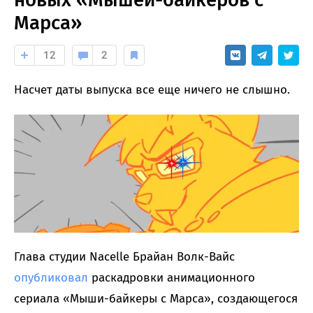
Марса»
12
2
Насчет даты выпуска все еще ничего не слышно.
Глава студии Nacelle Брайан Волк-Вайс
опубликовал
раскадровки анимационного
сериала «Мыши-байкеры с Марса», создающегося