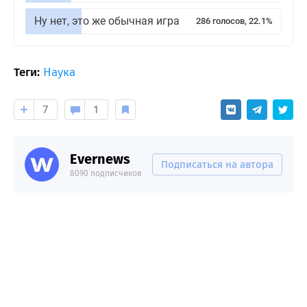
Ну нет, это же обычная игра
286 голосов, 22.1%
Теги:
Наука
7
1
Evernews
Подписаться на автора
8090 подписчиков