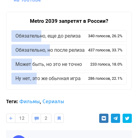
Metro 2039 запретят в России?
Обязательно, еще до релиза
340 голосов, 26.2%
Обязательно, но после релиза
437 голосов, 33.7%
Может быть, но это не точно
233 голоса, 18.0%
Ну нет, это же обычная игра
286 голосов, 22.1%
Теги:
Фильмы
,
Сериалы
12
2