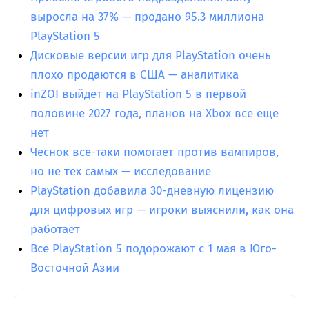
выросла на 37% — продано 95.3 миллиона
PlayStation 5
Дисковые версии игр для PlayStation очень
плохо продаются в США — аналитика
inZOI выйдет на PlayStation 5 в первой
половине 2027 года, планов на Xbox все еще
нет
Чеснок все-таки помогает против вампиров,
но не тех самых — исследование
PlayStation добавила 30-дневную лицензию
для цифровых игр — игроки выяснили, как она
работает
Все PlayStation 5 подорожают с 1 мая в Юго-
Восточной Азии